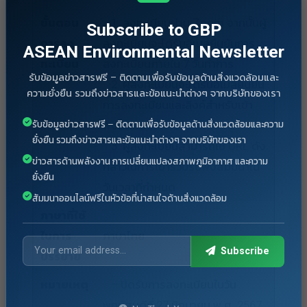
ขั้นตอน
1. ลงทะเบียนผ่าน Zoom จากนั้นผู้
Subscribe to GBP
การลง
ลงทะเบียนจะได้รับอีเมลยืนยันการ
ASEAN Environmental Newsletter
ทะเบียน
ลงทะเบียนภายใน 7 วันทำการ
รับข้อมูลข่าวสารฟรี – ติดตามเพื่อรับข้อมูลด้านสิ่งแวดล้อมและ
2. ผู้ลงทะเบียนจะได้รับอีเมลยืนยัน
ความยั่งยืน รวมถึงข่าวสารและข้อแนะนำต่างๆ จากบริษัทของเรา
การลงทะเบียนและลิงค์สำหรับเข้า
รับข้อมูลข่าวสารฟรี – ติดตามเพื่อรับข้อมูลด้านสิ่งแวดล้อมและความ
ฟังสัมมนา
ยั่งยืน รวมถึงข่าวสารและข้อแนะนำต่างๆ จากบริษัทของเรา
3. ผู้ลงทะเบียนสามารถใช้ URL ดัง
ข่าวสารด้านพลังงาน การเปลี่ยนแปลงสภาพภูมิอากาศ และความ
กล่าวในการเข้าร่วมรับฟังสัมมนาใน
ยั่งยืน
วันเวลาที่กำหนด
สัมมนาออนไลน์ฟรีในหัวข้อที่น่าสนใจด้านสิ่งแวดล้อม
ภาษาที่ใช้
ในการ
ภาษาไทย
Subscribe
บรรยาย
หมายเหตุ
– ปิดรับการลงทะเบียนในวัน
พฤหัสบดีที่ 27 มิถุนายน พ.ศ. 2567