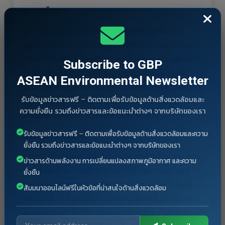
ความเป็นมา
ลูกค้าชาวญี่ปุ่นของเราซึ่งเป็นผู้ประกอบการในนิคม
อุตสาหกรรม ดำเนินกิจการด้านสารเคมีในจังหวัดชลบุรี
ต้องการซื้อที่ดินเพื่อขยายกิจการโรงงานแต่ไม่แน่ใจว่าที่
Subscribe to GBP
ดินที่จะซื้อนั้นมีการปนเปื้อนของสารเคมีหรือไม่ เพื่อ
ASEAN Environmental Newsletter
เป็นการหาข้อมูลประกอบการตัดสินใจในการซื้อที่ดิน เรา
รับข้อมูลข่าวสารฟรี – ติดตามเพื่อรับข้อมูลด้านสิ่งแวดล้อมและ
จึงได้รับการว่าจ้างให้ดำเนินการตรวจวัดการปนเปื้อนใน
ความยั่งยืน รวมถึงข่าวสารและข้อแนะนำต่างๆ จากบริษัทของเรา
ดินและน้ำใต้ดิน ณ ตำแหน่งที่ดินแปลงใหม่
รับข้อมูลข่าวสารฟรี – ติดตามเพื่อรับข้อมูลด้านสิ่งแวดล้อมและความ
วิธีการดำเนินงาน
ยั่งยืน รวมถึงข่าวสารและข้อแนะนำต่างๆ จากบริษัทของเรา
ก่อนเริ่มดำเนินการเราได้ประชุมกับลูกค้าเพื่อหาแนวทาง
ข่าวสารด้านพลังงาน การเปลี่ยนแปลงสภาพภูมิอากาศ และความ
การดำเนินงาน จากนั้นทีมงานได้ใช้โปรแกรมดูข้อมูล
ยั่งยืน
ภาพถ่ายทางอากาศเพื่อกำหนดจุดสำรวจและวางแผน
สัมมนาออนไลน์ฟรีในหัวข้อที่น่าสนใจด้านสิ่งแวดล้อม
การเข้าพื้นที่ วันดำเนินการภาคสนามเราเริ่มต้นด้วยการ
ขออนุญาตเข้าพื้นที่การนิคมอุตสาหกรรม ทำการเจาะ