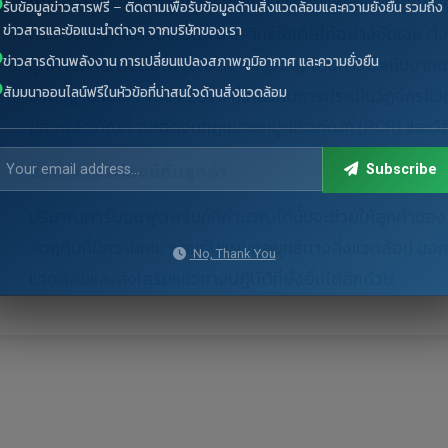
การประชุมกับบริษัทลูกค้าเพื่อเตรียมพร้อมและเก็บข้อมูลเป็น
รับข้อมูลข่าวสารฟรี – ติดตามเพื่อรับข้อมูลด้านสิ่งแวดล้อมและความยั่งยืน รวมถึง
ข่าวสารและข้อแนะนำต่างๆ จากบริษัทของเรา
กระบวนการผลิตของเม็ดพลาสติกรีไซเคิลได้อย่างชัดเจน ตั้ง
ข่าวสารด้านพลังงาน การเปลี่ยนแปลงสภาพภูมิอากาศ และความยั่งยืน
ลูกค้าปลายทางต่อไป (cradle-to-gate) โดยการดำเนินงา
สัมมนาออนไลน์ฟรีในหัวข้อที่น่าสนใจด้านสิ่งแวดล้อม
มาตรฐาน ISO 14044:2018 ที่เกี่ยวกับการประเมินวัฏจักรชีวิ
ของผลิตภัณฑ์ ตลอดจนกฎหมวดหมู่ผลิตภัณฑ์ (PCR) และวิธี
์
Subscribe
สิ่งที่เป็นประโยชน์กับลูกค้า
:
ปริมาณคาร์บอนฟุตพริ้นท์ที่คำนวณได้นั้นจะช่วยให้ลูกค้าของ
วัตถุดิบที่มีความเหมาะสมกับแผนกลยุทธ์ทางสิ่งแวดล้อม นอกจา
No, Thank You
แวดล้อมและส่งเสริมแนวทางปฏิบัติที่ยั่งยืนได้อีกด้วย