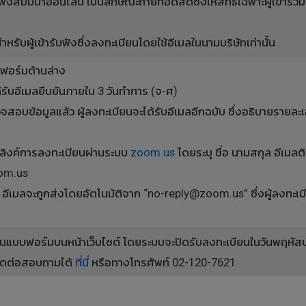
งสัมมนาออนไลน์ เป็นลักษณะถ่ายทอดสดซึ่งให้สิทธิ์เฉพาะผู้เข้าร่วม
ับผู้เข้ารับฟังซึ่งลงทะเบียนโดยใช้อีเมลในนามบริษัทเท่านั้น
ฟอร์มด้านล่าง
รับอีเมลยืนยันภายใน 3 วันทำการ (จ-ศ)
วจสอบข้อมูลแล้ว ผู้ลงทะเบียนจะได้รับอีเมลอีกฉบับ ซึ่งอธิบายราย
ด้ลิงค์การลงทะเบียนผ่านระบบ
zoom.us
โดยระบุ ชื่อ นามสกุล อีเมลต
oom.us
น อีเมลจะถูกส่งโดยอัตโนมัติจาก “no-reply@zoom.us” ซึ่งผู้ลงทะเบ
นแบบฟอร์มบนหน้าเว็บไซต์ โดยระบบจะปิดรับลงทะเบียนในวันพฤหัสบดี
ิดต่อสอบถามได้
ที่นี่
หรือทางโทรศัพท์ 02-120-7621