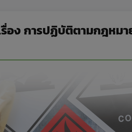
รื่อง การปฏิบัติตามกฎหมา