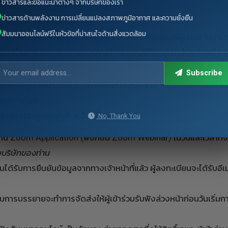
ข่าวสารและข้อแนะนำต่างๆ จากบริษัทของเรา
ข่าวสารด้านพลังงาน การเปลี่ยนแปลงสภาพภูมิอากาศ และความยั่งยืน
ไม่รวมภาษีมูลค่าเพิ่ม 7%)
สัมมนาออนไลน์ฟรีในหัวข้อที่น่าสนใจด้านสิ่งแวดล้อม
ปรษณีย์ตามที่อยู่ที่ได้ลงทะเบียนไว้ และทางอีเมลผู้ประสานงา
จะเป็นการโอนเงินผ่านธนาคารไปยังบัญชีที่ระบุไว้ในใบแจ้งหนี้ /
มสัมมนา
Subscribe
ับฟังอยู่ต่างประเทศ จะมีการแนบใบเสนอราคาต่างหาก โดยอิงจากค่าเ
นียมการโอน
ิการจะถูกระบุในใบแจ้งหนี้ / invoice
No, Thank You
ผ่าน Zoom Application (ฟังก์ชัน Zoom Webinar) ในวันและเวลาที่
ยบริษัทของท่าน
นได้รับการยืนยันข้อมูลจากทางเจ้าหน้าที่แล้ว ผู้ลงทะเบียนจะได้ร
บรรยายจะทำการจัดส่งให้ผู้เข้าร่วมรับฟังล่วงหน้าก่อนวันเริ่ม