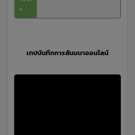
น.
เทปบันทึกการสัมมนาออนไลน์