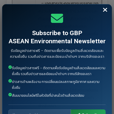
– เอกสารประกอบการบรรยาย ขอ
สงวนสิทธิ์เฉพาะผู้เข้าร่วมรับฟังและ
ทำแบบประเมินหลังสัมมนาเท่านั้น
– การเข้าร่วมรับฟังสัมมนา
Subscribe to GBP
ออนไลน์ เป็นลักษณะถ่ายทอดสดซึ่ง
ASEAN Environmental Newsletter
ให้สิทธิ์เฉพาะผู้เข้าร่วม และไม่
สามารถทำการบันทึกวีดีโอหรือแจก
รับข้อมูลข่าวสารฟรี – ติดตามเพื่อรับข้อมูลด้านสิ่งแวดล้อมและ
จ่ายวีดีโอดังกล่าวได้
ความยั่งยืน รวมถึงข่าวสารและข้อแนะนำต่างๆ จากบริษัทของเรา
ขั้นตอน
1. ลงทะเบียนผ่าน Zoom จากนั้นผู้
รับข้อมูลข่าวสารฟรี – ติดตามเพื่อรับข้อมูลด้านสิ่งแวดล้อมและความ
ยั่งยืน รวมถึงข่าวสารและข้อแนะนำต่างๆ จากบริษัทของเรา
การลง
ลงทะเบียนจะได้รับอีเมลยืนยันการ
ข่าวสารด้านพลังงาน การเปลี่ยนแปลงสภาพภูมิอากาศ และความ
ทะเบียน
ลงทะเบียนภายใน 7 วันทำการ
ยั่งยืน
2. ผู้ลงทะเบียนจะได้รับอีเมลยืนยัน
สัมมนาออนไลน์ฟรีในหัวข้อที่น่าสนใจด้านสิ่งแวดล้อม
การลงทะเบียนและลิงค์สำหรับเข้า
ฟังสัมมนา
3. ผู้ลงทะเบียนสามารถใช้ URL ดัง