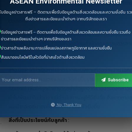
ASEAN Environmental Newsletter
ต่าง ๆ ที่เกี่ยวข้องกับการแบ่งบรรจุเพื่อจำหน่าย ณ จุดบริก
กิจการและจัดจำหน่ายผลิตภัณฑ์ทางสาธารณสุขในลักษณะดัง
รับข้อมูลข่าวสารฟรี – ติดตามเพื่อรับข้อมูลด้านสิ่งแวดล้อมและความยั่งยืน รว
ถึงข่าวสารและข้อแนะนำต่างๆ จากบริษัทของเรา
ปลอดภัย
รับข้อมูลข่าวสารฟรี – ติดตามเพื่อรับข้อมูลด้านสิ่งแวดล้อมและความยั่งยืน รวมถึง
ดังนั้น ลูกค้าจึงมีความประสงค์ที่จะให้ทาง GBP ตรวจสอบค
ข่าวสารและข้อแนะนำต่างๆ จากบริษัทของเรา
ต้องตามประกาศทั้ง 2 ฉบับที่ออกโดยสำนักคณะกรรมการอาหา
ข่าวสารด้านพลังงาน การเปลี่ยนแปลงสภาพภูมิอากาศ และความยั่งยืน
วิธีการดำเนินงาน
:
สัมมนาออนไลน์ฟรีในหัวข้อที่น่าสนใจด้านสิ่งแวดล้อม
ทาง GBP ได้ดำเนินการเข้าตรวจสอบสถานที่จัดจำหน่าย เอกสา
ทั้งหมดที่ได้มาประมวลผลและจัดทำเป็นรายงานผลการตรวจสอบ
Subscribe
Station) เพื่อให้ลูกค้าสามารถนำข้อมูลจากรายงานดังกล่าว
นำไปพัฒนาในส่วนงานที่ดำเนินการอยู่ให้ดียิ่งขึ้น ซึ่งหากทาง
No, Thank You
แนะนำและอธิบายเพื่อให้เกิดความเข้าใจยิ่งขึ้น
สิ่งที่เป็นประโยชน์กับลูกค้า
: