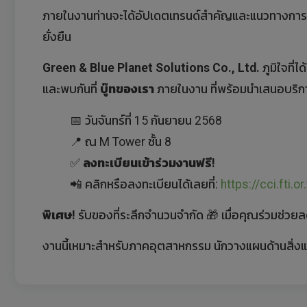
ภายในงานท่านจะได้อัปเดตเทรนด์สำคัญและแนวทางการลดก
ยั่งยืน
Green & Blue Planet Solutions Co., Ltd.
ภูมิใจที่ไ
และพบกันที่
บู๊ทของเรา
ภายในงาน ที่พร้อมนำเสนอบริกา
📅 วันจันทร์ที่ 15 กันยายน 2568
📍 ณ M Tower ชั้น 8
✅
ลงทะเบียนเข้าร่วมงานฟรี!
📲 คลิกหรือลงทะเบียนได้เลยที่:
https://cci.fti.or
พิเศษ!
รับของที่ระลึกจำนวนจำกัด 🎁 เมื่อคุณร่วมช
งานนี้เหมาะสำหรับภาคอุตสาหกรรม นักวางแผนด้านสิ่งแว