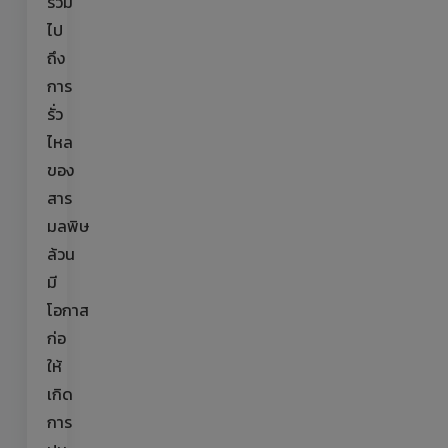
รวม
ไป
ถึง
การ
รั่ว
ไหล
ของ
สาร
มลพิษ
ล้วน
มี
โอกาส
ก่อ
ให้
เกิด
การ