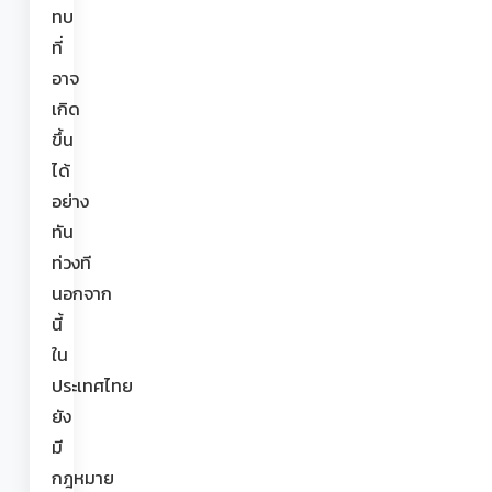
ทบ
ที่
อาจ
เกิด
ขึ้น
ได้
อย่าง
ทัน
ท่วงที
นอกจาก
นี้
ใน
ประเทศไทย
ยัง
มี
กฎหมาย