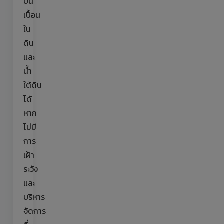
ปน
เปื้อน
ใน
ดิน
และ
น้ำ
ใต้ดิน
ได้
หาก
ไม่มี
การ
เฝ้า
ระวัง
และ
บริหาร
จัดการ