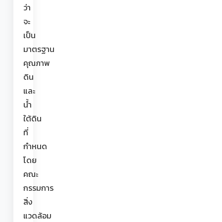
ว่า
จะ
เป็น
มาตรฐาน
คุณภาพ
ดิน
และ
น้ำ
ใต้ดิน
ที่
กำหนด
โดย
คณะ
กรรมการ
สิ่ง
แวดล้อม