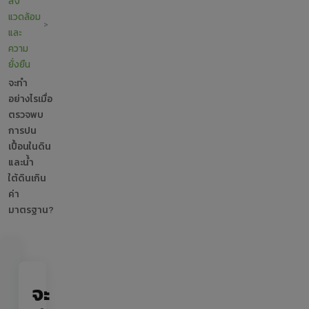
สิ่ง
แวดล้อม
>
และ
ความ
ยั่งยืน
จะทำ
อย่างไรเมื่อ
ตรวจพบ
การปน
เปื้อนในดิน
และน้ำ
ใต้ดินเกิน
ค่า
มาตรฐาน?
จะ