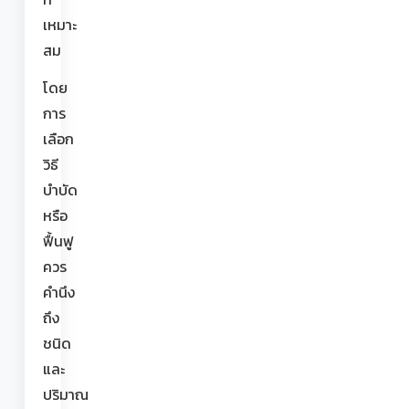
เหมาะ
สม
โดย
การ
เลือก
วิธี
บำบัด
หรือ
ฟื้นฟู
ควร
คำนึง
ถึง
ชนิด
และ
ปริมาณ