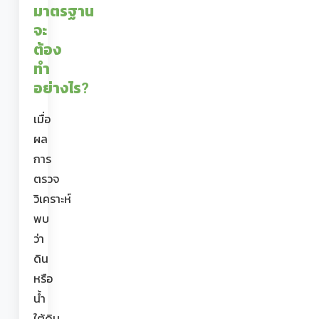
มาตรฐาน
จะ
ต้อง
ทำ
อย่างไร?
เมื่อ
ผล
การ
ตรวจ
วิเคราะห์
พบ
ว่า
ดิน
หรือ
น้ำ
ใต้ดิน