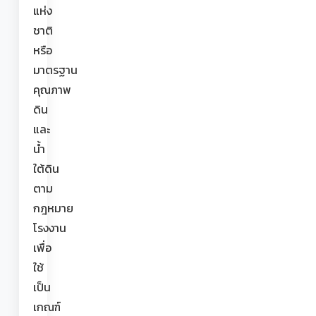
แห่ง
ชาติ
หรือ
มาตรฐาน
คุณภาพ
ดิน
และ
น้ำ
ใต้ดิน
ตาม
กฎหมาย
โรงงาน
เพื่อ
ใช้
เป็น
เกณฑ์