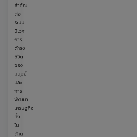
สำคัญ
ต่อ
ระบบ
นิเวศ
การ
ดำรง
ชีวิต
ของ
มนุษย์
และ
การ
พัฒนา
เศรษฐกิจ
ทั้ง
ใน
ด้าน