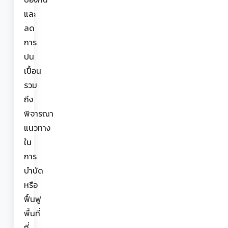
และ
ลด
การ
ปน
เปื้อน
รวม
ถึง
พิจารณา
แนวทาง
ใน
การ
บำบัด
หรือ
ฟื้นฟู
พื้นที่
ที่