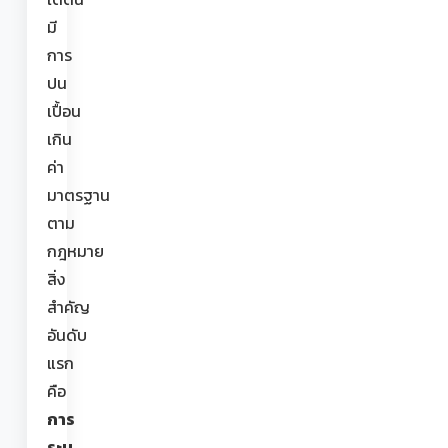
มี
การ
ปน
เปื้อน
เกิน
ค่า
มาตรฐาน
ตาม
กฎหมาย
สิ่ง
สำคัญ
อันดับ
แรก
คือ
การ
ระบุ