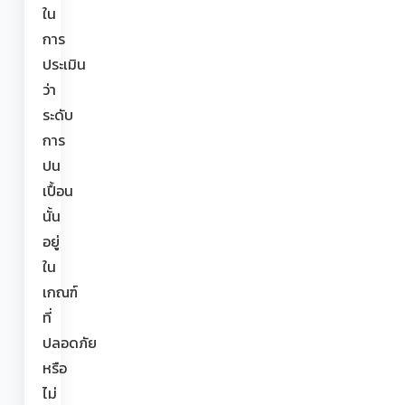
ใน
การ
ประเมิน
ว่า
ระดับ
การ
ปน
เปื้อน
นั้น
อยู่
ใน
เกณฑ์
ที่
ปลอดภัย
หรือ
ไม่