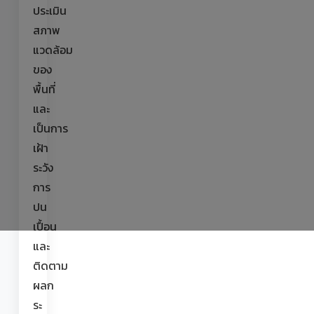
ประเมิน
สภาพ
แวดล้อม
ของ
พื้นที่
และ
เป็นการ
เฝ้า
ระวัง
การ
ปน
เปื้อน
และ
ติดตาม
ผลก
ระ