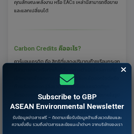
คุณลักษณะพลังงาน หรือ EACs เหล่านี้สามารถซื้อขาย
และแลกเปลี่ยนได้
Carbon Credits คืออะไร?
คาร์บอนเครดิต คือ สิทธิที่แสดงปริมาณก๊าซเรือนกระจก
ที่สามารถลดหรือกักเก็บได้จากการดำเนินโครงการที่มี
เป้าหมายเพื่อลดการปล่อยก๊าซคาร์บอนไดออกไซด์หรือ
ก๊าซเรือนกระจกสู่สิ่งแวดล้อม คาร์บอนเครดิตที่ถูก
รับรองจากหน่วยงานที่ได้มาตรฐานสามารถซื้อขายในรูป
Subscribe to GBP
แบบของคุณลักษณะด้านสิ่งแวดล้อม (Environmental
ASEAN Environmental Newsletter
Attributes) ได้ ในหน่วยตันคาร์บอนไดออกไซด์เทียบ
รับข้อมูลข่าวสารฟรี – ติดตามเพื่อรับข้อมูลด้านสิ่งแวดล้อมและ
เท่า (tCO2eq)
ความยั่งยืน รวมถึงข่าวสารและข้อแนะนำต่างๆ จากบริษัทของเรา