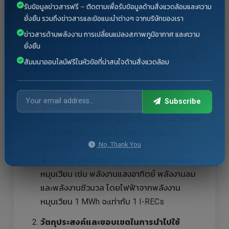
รับข้อมูลข่าวสารฟรี – ติดตามเพื่อรับข้อมูลด้านสิ่งแวดล้อมและความ
ยั่งยืน รวมถึงข่าวสารและข้อแนะนำต่างๆ จากบริษัทของเรา
ข่าวสารด้านพลังงาน การเปลี่ยนแปลงสภาพภูมิอากาศ และความ
สรุปความแตกต่างระหว่างคาร์บอน
ยั่งยืน
เครดิต (Carbon Credits) กับใบรับรอง
สัมมนาออนไลน์ฟรีในหัวข้อที่น่าสนใจด้านสิ่งแวดล้อม
พลังงานหมุนเวียน (I-RECs)
แหล่งที่มา และหน่วยวัด
Subscribe
🌿 Carbon Credits เกิดจากโครงการที่มีส่วนช่วย
ในการลดและกักเก็บก๊าซเรือนกระจก โดยมีหน่วย
วัดเรียกว่า ตันคาร์บอนไดออกไซด์เทียบเท่า
No, Thank You
(tCO2eq)
🔋 I-RECs เกิดจากการผลิตไฟฟ้าจากพลังงาน
หมุนเวียน เช่น พลังงานแสงอาทิตย์ พลังงานลม
และพลังงานชีวมวล โดยไฟฟ้าจากพลังงาน
หมุนเวียน 1 MWh จะเท่ากับ 1 I-RECs
วัตถุประสงค์และขอบเขตในการนำไปใช้