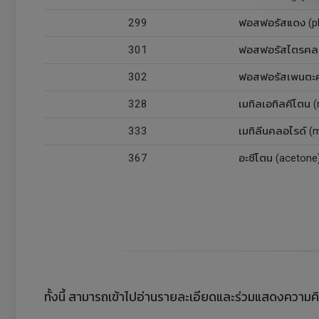
299
ฟอสฟอรัสแดง (ph
301
ฟอสฟอรัสไตรคลอไ
302
ฟอสฟอรัสเพนตะคล
328
เมทิลเอทิลคีโตน 
333
เมทิลีนคลอไรด์ (
367
อะซีโตน (acetone
ทั้งนี้ สามารถเข้าไปอ่านรายละเอียดและร่วมแสดงความคิด