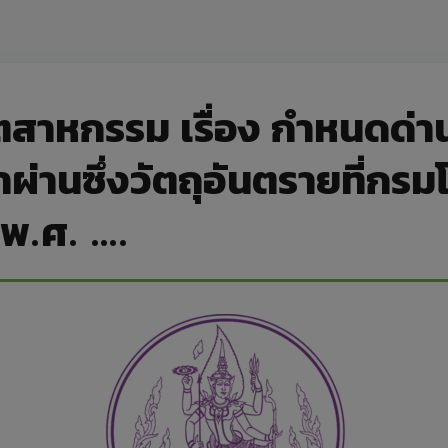
ตสาหกรรม เรื่อง กำหนดด่า
ผ่านซึ่งวัตถุอันตรายที่กร
 พ.ศ. ….