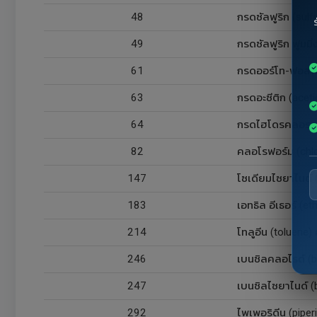
48
กรดซัลฟูริก (sulf
49
กรดซัลฟูริก ฟูมมิ
61
กรดออร์โท-ฟอสฟอร
63
กรดอะซีติก (acet
64
กรดไฮโดรคลอรก (h
82
คลอโรฟอร์ม (chl
147
โซเดียมไซยาไนด์ 
183
เอทธิล อีเธอร์ (eth
214
โทลูอีน (toluene)
246
เบนซิลคลอไรด์ (b
247
เบนซิลไซยาไนด์ (
292
ไพเพอริดีน (piper