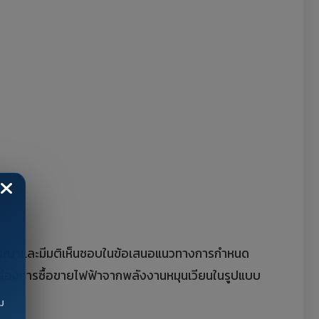
้พิจารณาและมีมติเห็นชอบในข้อเสนอแนวทางการกำหนด
ำร่องการซื้อขายไฟฟ้าจากพลังงานหมุนเวียนในรูปแบบ
ม