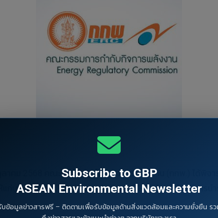
Subscribe to GBP
นที่ 22 ตุลาคม 2568 คณะกรรมการกำกับกิจการพลังงาน (กกพ.) ได
ASEAN Environmental Newsletter
ให้แก่บุคคลที่สาม (Third Party Access: TPA) สำหรับโครงการน
รับข้อมูลข่าวสารฟรี – ติดตามเพื่อรับข้อมูลด้านสิ่งแวดล้อมและความยั่งยืน รว