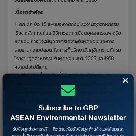
เนื้อหาสำคัญ:
1. ยกเลิก ข้อ 15 แห่งประกาศกรมโรงงานอุตสาหกรรม
เรื่อง หลักเกณฑ์และวิธีการจดทะเบียนบุคลากรเฉพาะรับ
ผิดชอบ การแจ้งมีบุคลากรเฉพาะรับผิดชอบ และการ
รายงานความปลอดภัยการเก็บรักษาวัตถุอันตรายที่กรม
โรงงานอุตสาหกรรมรับผิดชอบ พ.ศ. 2565 และให้ใช้
ความต่อไปนี้แทน
“ข้อ 15 เมื่อพ้นวันสิ้นปีปฏิทินในแต่ละปี บุคลากร
เฉพาะต้องจัดทำรายงานความปลอดภัยการเก็บ
รักษาวัตถุอันตรายประจำปีตามแบบ บฉ.๖ ท้าย
ประกาศนี้ ให้แล้วเสร็จภายในวันที่ 30 เมษายนของ
Subscribe to GBP
ปีถัดไป
ASEAN Environmental Newsletter
การรายงานตามวรรคหนึ่งให้ดำเนินการโดยวิธีการ
ทางอิเล็กทรอนิกส์ผ่านเครือข่ายคอมพิวเตอร์ของ
รับข้อมูลข่าวสารฟรี – ติดตามเพื่อรับข้อมูลด้านสิ่งแวดล้อมและ
กรมโรงงานอุตสาหกรรมหรือผ่านระบบการ